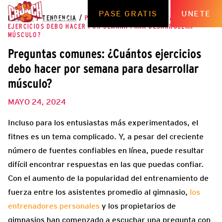
PASE GRATIS
UNETE
EL BLOG
/
TENDENCIA
/
PREGUNTAS COMUNES: ¿CUÁNTOS
EJERCICIOS DEBO HACER POR SEMANA PARA DESARROLLAR
MÚSCULO?
Preguntas comunes: ¿Cuántos ejercicios
debo hacer por semana para desarrollar
músculo?
MAYO 24, 2024
Incluso para los entusiastas más experimentados, el
fitnes es un tema complicado. Y, a pesar del creciente
número de fuentes confiables en línea, puede resultar
difícil encontrar respuestas en las que puedas confiar.
Con el aumento de la popularidad del entrenamiento de
fuerza entre los asistentes promedio al gimnasio,
los
entrenadores personales
y los propietarios de
gimnasios han comenzado a escuchar una pregunta con