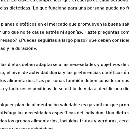
ias dietéticas. Lo que funciona para una persona puede no f
 planes dietéticos en el mercado que promueven la buena sa
 uno que no te cause estrés ni agonía». Hazte preguntas com
tresado? ¿Puedes seguirlas a largo plazo? «Se deben conside
dad y la duración».
las dietas deben adaptarse a las necesidades y objetivos de 
so, el nivel de actividad diaria y las preferencias dietéticas 
tos alimentarios. Las personas también deben considerar sus
 y factores específicos de su estilo de vida al decidir una di
ualquier plan de alimentación saludable es garantizar que pro
satisfaga las necesidades específicas del individuo. Una dieta 
os los grupos alimentarios, incluidas frutas y verduras, cere
agras y grasas saludables.