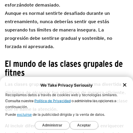
esforzándote demasiado.
Aunque es normal sentirte desafiado durante un
entrenamiento, nunca deberías sentir que estás
superando tus límites de manera insegura. La
progresión debe sentirse gradual y sostenible, no
forzada ni apresurada.
El mundo de las clases grupales de
fitnes
Las clases grupales de fitnes son una forma divertida y
dinámica de alcanzar tus objetivos de manera eficiente.
Por eso, te animamos a probar cada nivel y tipo de clase
que te llame la atención.
Al incluir diferentes tipos de clases, puedes enriquecer