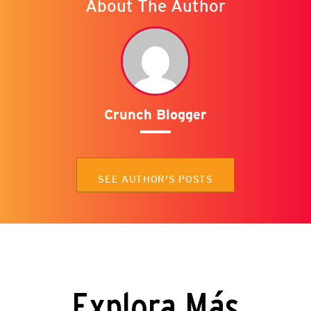
About The Author
Crunch Blogger
SEE AUTHOR'S POSTS
Explora Más