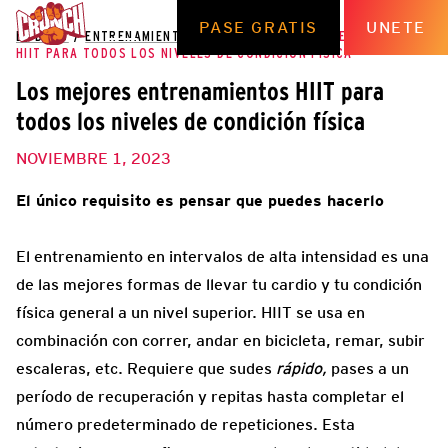
PASE GRATIS
UNETE
EL BLOG
/
ENTRENAMIENTOS
/
LOS MEJORES ENTRENAMIENTOS
HIIT PARA TODOS LOS NIVELES DE CONDICIÓN FÍSICA
Los mejores entrenamientos HIIT para
todos los niveles de condición física
NOVIEMBRE 1, 2023
El único requisito es pensar que puedes hacerlo
El entrenamiento en intervalos de alta intensidad es una
de las mejores formas de llevar tu cardio y tu condición
física general a un nivel superior. HIIT se usa en
combinación con correr, andar en bicicleta, remar, subir
escaleras, etc. Requiere que sudes
rápido,
pases a un
período de recuperación y repitas hasta completar el
número predeterminado de repeticiones. Esta