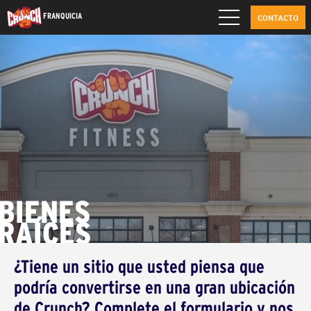
FRANQUICIA
CONTACTO
BIENES
RAÍCES
¿Tiene un sitio que usted piensa que
podría convertirse en una gran ubicación
de Crunch? Complete el formulario y nos