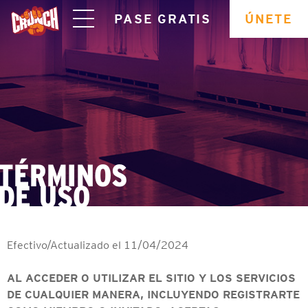
skip
PASE GRATIS
ÚNETE
navigation
TÉRMINOS
DE USO
Efectivo/Actualizado el 11/04/2024
AL ACCEDER O UTILIZAR EL SITIO Y LOS SERVICIOS
DE CUALQUIER MANERA, INCLUYENDO REGISTRARTE