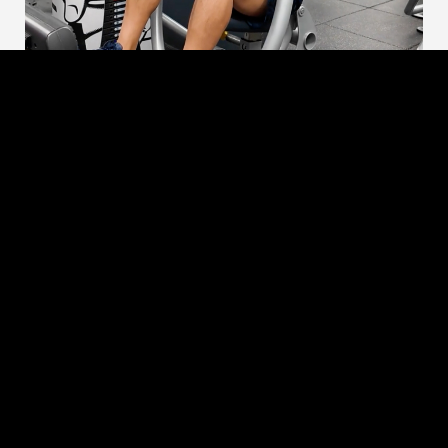
In-Gym Workouts
Supported by Crunch+
Use Crunch+ To Get The Most Out Of Every
Workout, Every Machine and Every Inch Of The Gym
Floor! Well-equipped workout plans guide you
through efficient and effective circuits using
weights, machines, mats, and equipment in the
gym.
MÁS INFORMACIÓN
El mejor entrenamiento al